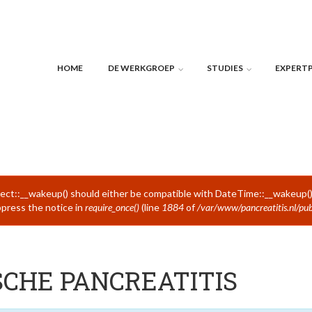
HOME
DE WERKGROEP
STUDIES
EXPERT
ect::__wakeup() should either be compatible with DateTime::__wakeup()
ppress the notice in
require_once()
(line
1884
of
/var/www/pancreatitis.nl/pub
CHE PANCREATITIS