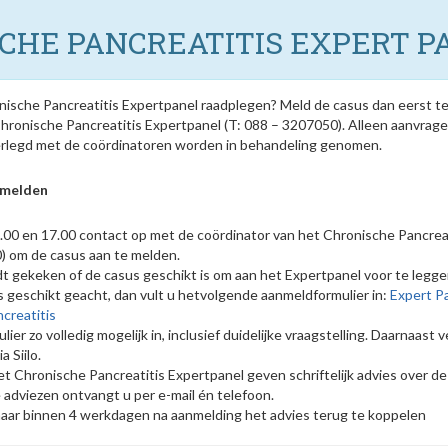
CHE PANCREATITIS EXPERT P
nische Pancreatitis Expertpanel raadplegen? Meld de casus dan eerst tel
hronische Pancreatitis Expertpanel (T: 088 – 3207050). Alleen aanvragen
erlegd met de coördinatoren worden in behandeling genomen.
nmelden
00 en 17.00 contact op met de coördinator van het Chronische Pancreat
) om de casus aan te melden.
dt gekeken of de casus geschikt is om aan het Expertpanel voor te legge
 geschikt geacht, dan vult u hetvolgende aanmeldformulier in:
Expert Pa
creatitis
lier zo volledig mogelijk in, inclusief duidelijke vraagstelling. Daarnaast 
 Siilo.
t Chronische Pancreatitis Expertpanel geven schriftelijk advies over de
adviezen ontvangt u per e-mail én telefoon.
naar binnen 4 werkdagen na aanmelding het advies terug te koppelen