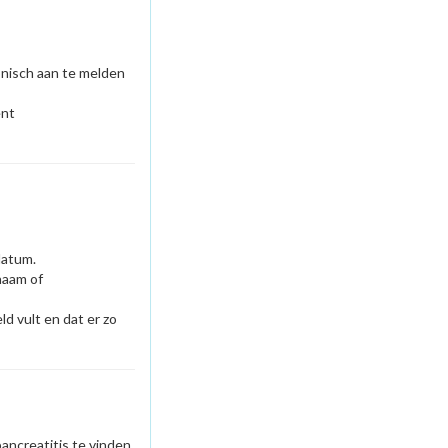
fonisch aan te melden
ënt
datum.
naam of
ld vult en dat er zo
ancreatitis te vinden