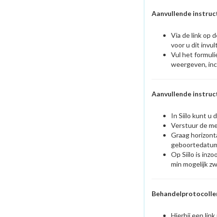
Aanvullende instruc
Via de link op 
voor u dit invul
Vul het formuli
weergeven, incl
Aanvullende instruct
In Siilo kunt 
Verstuur de me
Graag horizonta
geboortedatum v
Op Siilo is inz
min mogelijk zw
Behandelprotocolle
Hierbij een li