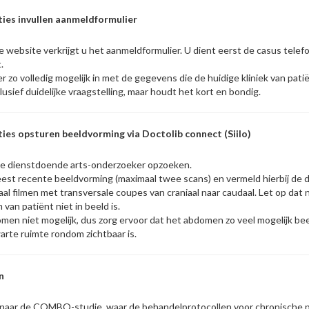
ties invullen aanmeldformulier
de website verkrijgt u het aanmeldformulier. U dient eerst de casus tele
t.
er zo volledig mogelijk in met de gegevens die de huidige kliniek van pati
usief duidelijke vraagstelling, maar houdt het kort en bondig.
ies opsturen beeldvorming via Doctolib connect (Siilo)
u de dienstdoende arts-onderzoeker opzoeken.
est recente beeldvorming (maximaal twee scans) en vermeld hierbij de 
al filmen met transversale coupes van craniaal naar caudaal. Let op dat 
an patiënt niet in beeld is.
oomen niet mogelijk, dus zorg ervoor dat het abdomen zo veel mogelijk bee
arte ruimte rondom zichtbaar is.
n
nk naar de COMBO-studie, waar de behandelprotocollen voor chronische p