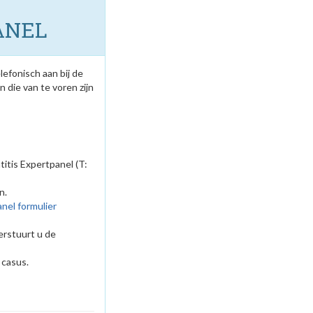
ANEL
efonisch aan bij de
 die van te voren zijn
itis Expertpanel (T:
n.
nel formulier
verstuurt u de
 casus.