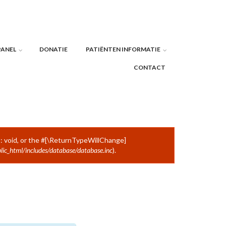
PANEL
DONATIE
PATIËNTEN INFORMATIE
CONTACT
: void, or the #[\ReturnTypeWillChange]
lic_html/includes/database/database.inc
).