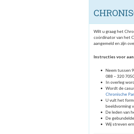
CHRONIS
Wilt u graag het Chro
coördinator van het C
aangemeld en zijn ov
Instructies voor aa
Neem tussen 9.
088 – 320 7050
In overleg wor
Wordt de casus
Chronische Pan
U vult het formu
beeldvorming via
De leden van he
De gebundelde 
Wij streven er